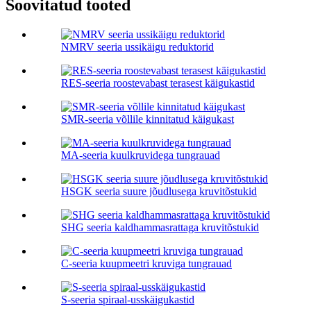
Soovitatud tooted
NMRV seeria ussikäigu reduktorid
RES-seeria roostevabast terasest käigukastid
SMR-seeria võllile kinnitatud käigukast
MA-seeria kuulkruvidega tungrauad
HSGK seeria suure jõudlusega kruvitõstukid
SHG seeria kaldhammasrattaga kruvitõstukid
C-seeria kuupmeetri kruviga tungrauad
S-seeria spiraal-usskäigukastid