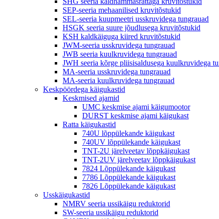
SHG seeria kaldhammasrattaga kruvitõstukid
SEP-seeria mehaanilised kruvitõstukid
SEL-seeria kuupmeetri usskruvidega tungrauad
HSGK seeria suure jõudlusega kruvitõstukid
KSH kaldkäiguga kiired kruvitõstukid
JWM-seeria usskruvidega tungrauad
JWB seeria kuulkruvidega tungrauad
JWH seeria kõrge pliisisaldusega kuulkruvidega t
MA-seeria usskruvidega tungrauad
MA-seeria kuulkruvidega tungrauad
Keskpöördega käigukastid
Keskmised ajamid
UMC keskmise ajami käigumootor
DURST keskmise ajami käigukast
Ratta käigukastid
740U lõppülekande käigukast
740UV lõppülekande käigukast
TNT-2U järelveetav lõppkäigukast
TNT-2UV järelveetav lõppkäigukast
7824 Lõppülekande käigukast
7786 Lõppülekande käigukast
7826 Lõppülekande käigukast
Usskäigukastid
NMRV seeria ussikäigu reduktorid
SW-seeria ussikäigu reduktorid