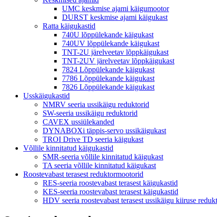
UMC keskmise ajami käigumootor
DURST keskmise ajami käigukast
Ratta käigukastid
740U lõppülekande käigukast
740UV lõppülekande käigukast
TNT-2U järelveetav lõppkäigukast
TNT-2UV järelveetav lõppkäigukast
7824 Lõppülekande käigukast
7786 Lõppülekande käigukast
7826 Lõppülekande käigukast
Usskäigukastid
NMRV seeria ussikäigu reduktorid
SW-seeria ussikäigu reduktorid
CAVEX ussiülekanded
DYNABOXi täppis-servo ussikäigukast
TROI Drive TD seeria käigukast
Võllile kinnitatud käigukastid
SMR-seeria võllile kinnitatud käigukast
TA seeria võllile kinnitatud käigukast
Roostevabast terasest reduktormootorid
RES-seeria roostevabast terasest käigukastid
KES-seeria roostevabast terasest käigukastid
HDV seeria roostevabast terasest ussikäigu kiiruse reduk