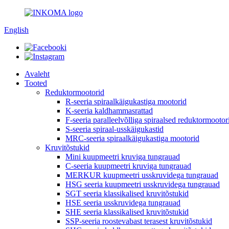
English
Avaleht
Tooted
Reduktormootorid
R-seeria spiraalkäigukastiga mootorid
K-seeria kaldhammasrattad
F-seeria paralleelvõlliga spiraalsed reduktormootor
S-seeria spiraal-usskäigukastid
MRC-seeria spiraalkäigukastiga mootorid
Kruvitõstukid
Mini kuupmeetri kruviga tungrauad
C-seeria kuupmeetri kruviga tungrauad
MERKUR kuupmeetri usskruvidega tungrauad
HSG seeria kuupmeetri usskruvidega tungrauad
SGT seeria klassikalised kruvitõstukid
HSE seeria usskruvidega tungrauad
SHE seeria klassikalised kruvitõstukid
SSP-seeria roostevabast terasest kruvitõstukid