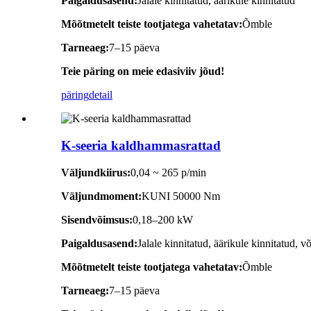
Paigaldusasend:
Jalale kinnitatud, äärikule kinnitatud
Mõõtmetelt teiste tootjatega vahetatav:
Õmble
Tarneaeg:
7–15 päeva
Teie päring on meie edasiviiv jõud!
päring
detail
K-seeria kaldhammasrattad
Väljundkiirus:
0,04 ~ 265 p/min
Väljundmoment:
KUNI 50000 Nm
Sisendvõimsus:
0,18–200 kW
Paigaldusasend:
Jalale kinnitatud, äärikule kinnitatud, võ
Mõõtmetelt teiste tootjatega vahetatav:
Õmble
Tarneaeg:
7–15 päeva