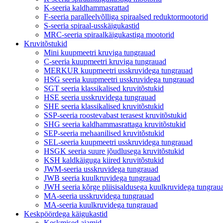
K-seeria kaldhammasrattad
F-seeria paralleelvõlliga spiraalsed reduktormootorid
S-seeria spiraal-usskäigukastid
MRC-seeria spiraalkäigukastiga mootorid
Kruvitõstukid
Mini kuupmeetri kruviga tungrauad
C-seeria kuupmeetri kruviga tungrauad
MERKUR kuupmeetri usskruvidega tungrauad
HSG seeria kuupmeetri usskruvidega tungrauad
SGT seeria klassikalised kruvitõstukid
HSE seeria usskruvidega tungrauad
SHE seeria klassikalised kruvitõstukid
SSP-seeria roostevabast terasest kruvitõstukid
SHG seeria kaldhammasrattaga kruvitõstukid
SEP-seeria mehaanilised kruvitõstukid
SEL-seeria kuupmeetri usskruvidega tungrauad
HSGK seeria suure jõudlusega kruvitõstukid
KSH kaldkäiguga kiired kruvitõstukid
JWM-seeria usskruvidega tungrauad
JWB seeria kuulkruvidega tungrauad
JWH seeria kõrge pliisisaldusega kuulkruvidega tungrau
MA-seeria usskruvidega tungrauad
MA-seeria kuulkruvidega tungrauad
Keskpöördega käigukastid
Keskmised ajamid