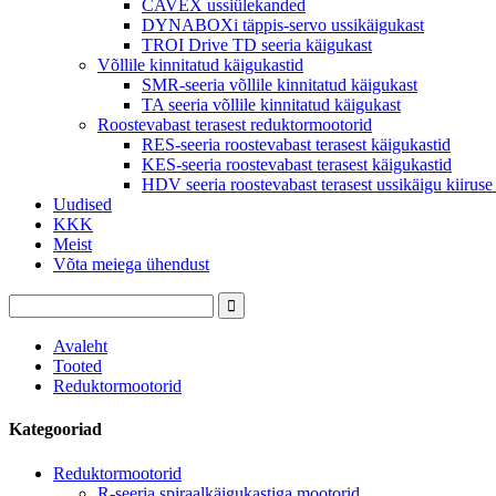
CAVEX ussiülekanded
DYNABOXi täppis-servo ussikäigukast
TROI Drive TD seeria käigukast
Võllile kinnitatud käigukastid
SMR-seeria võllile kinnitatud käigukast
TA seeria võllile kinnitatud käigukast
Roostevabast terasest reduktormootorid
RES-seeria roostevabast terasest käigukastid
KES-seeria roostevabast terasest käigukastid
HDV seeria roostevabast terasest ussikäigu kiiruse
Uudised
KKK
Meist
Võta meiega ühendust
Avaleht
Tooted
Reduktormootorid
Kategooriad
Reduktormootorid
R-seeria spiraalkäigukastiga mootorid