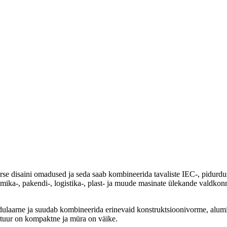
se disaini omadused ja seda saab kombineerida tavaliste IEC-, pidurd
eraamika-, pakendi-, logistika-, plast- ja muude masinate ülekande valdk
odulaarne ja suudab kombineerida erinevaid konstruktsioonivorme, alum
ktuur on kompaktne ja müra on väike.