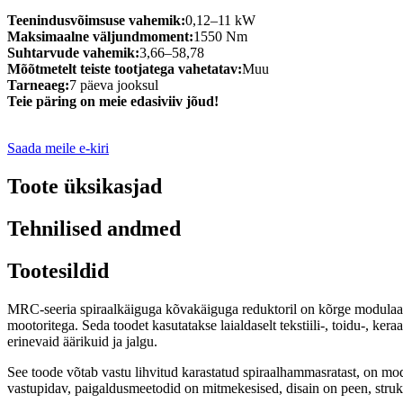
Teenindusvõimsuse vahemik:
0,12–11 kW
Maksimaalne väljundmoment:
1550 Nm
Suhtarvude vahemik:
3,66–58,78
Mõõtmetelt teiste tootjatega vahetatav:
Muu
Tarneaeg:
7 päeva jooksul
Teie päring on meie edasiviiv jõud!
Saada meile e-kiri
Toote üksikasjad
Tehnilised andmed
Tootesildid
MRC-seeria spiraalkäiguga kõvakäiguga reduktoril on kõrge modulaar
mootoritega. Seda toodet kasutatakse laialdaselt tekstiili-, toidu-, k
erinevaid äärikuid ja jalgu.
See toode võtab vastu lihvitud karastatud spiraalhammasratast, on m
vastupidav, paigaldusmeetodid on mitmekesised, disain on peen, stru