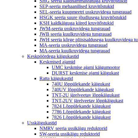
SHG seeria kaldhammasrattaga kruvitõstukid
SEP-seeria mehaanilised kruvitõstukid
SEL-seeria kuupmeetri usskruvidega tungrauad
HSGK seeria suure jõudlusega kruvitõstukid
KSH kaldkäiguga kiired kruvitõstukid
JWM-seeria usskruvidega tungrauad
JWB seeria kuulkruvidega tungrauad
JWH seeria kõrge pliisisaldusega kuulkruvidega t
MA-seeria usskruvidega tungrauad
MA-seeria kuulkruvidega tungrauad
Keskpöördega käigukastid
Keskmised ajamid
UMC keskmise ajami käigumootor
DURST keskmise ajami käigukast
Ratta käigukastid
740U lõppülekande käigukast
740UV lõppülekande käigukast
TNT-2U järelveetav lõppkäigukast
TNT-2UV järelveetav lõppkäigukast
7824 Lõppülekande käigukast
7786 Lõppülekande käigukast
7826 Lõppülekande käigukast
Usskäigukastid
NMRV seeria ussikäigu reduktorid
SW-seeria ussikäigu reduktorid