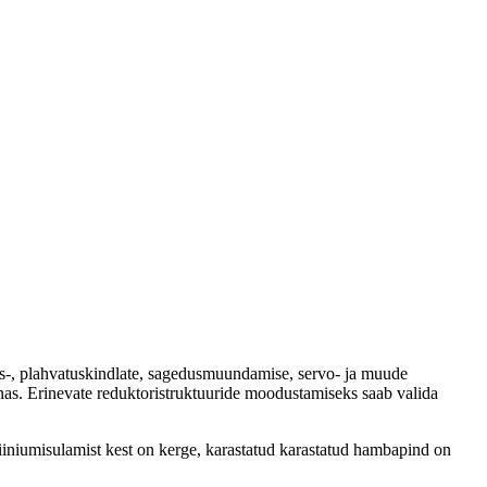
us-, plahvatuskindlate, sagedusmuundamise, servo- ja muude
onnas. Erinevate reduktoristruktuuride moodustamiseks saab valida
iiniumisulamist kest on kerge, karastatud karastatud hambapind on