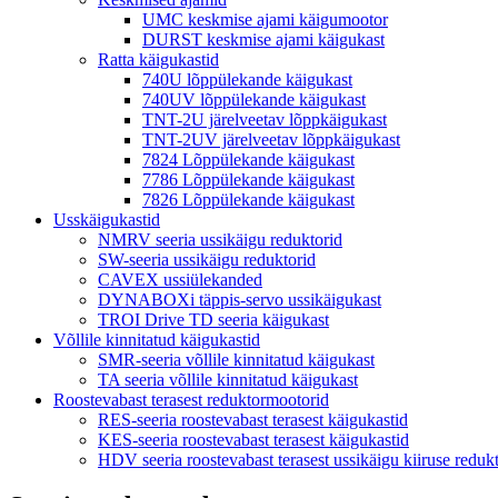
UMC keskmise ajami käigumootor
DURST keskmise ajami käigukast
Ratta käigukastid
740U lõppülekande käigukast
740UV lõppülekande käigukast
TNT-2U järelveetav lõppkäigukast
TNT-2UV järelveetav lõppkäigukast
7824 Lõppülekande käigukast
7786 Lõppülekande käigukast
7826 Lõppülekande käigukast
Usskäigukastid
NMRV seeria ussikäigu reduktorid
SW-seeria ussikäigu reduktorid
CAVEX ussiülekanded
DYNABOXi täppis-servo ussikäigukast
TROI Drive TD seeria käigukast
Võllile kinnitatud käigukastid
SMR-seeria võllile kinnitatud käigukast
TA seeria võllile kinnitatud käigukast
Roostevabast terasest reduktormootorid
RES-seeria roostevabast terasest käigukastid
KES-seeria roostevabast terasest käigukastid
HDV seeria roostevabast terasest ussikäigu kiiruse reduk