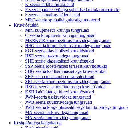
K-seeria kaldhammasrattad
F-seeria paralleelvõlliga spiraalsed reduktormootorid
S-seeria spiraal-usskäigukastid
MRC-seeria spiraalkäigukastiga mootorid
Kruvitõstukid
Mini kuupmeetri kruviga tungrauad
C-seeria kuupmeetri kruviga tungrauad
MERKUR kuupmeetri usskruvidega tungrauad
HSG seeria kuupmeetri usskruvidega tungrauad
SGT seeria klassikalised kruvitõstukid
HSE seeria usskruvidega tungrauad
SHE seeria klassikalised kruvitõstukid
SSP-seeria roostevabast terasest kruvitõstukid
SHG seeria kaldhammasrattaga kruvitõstukid
SEP-seeria mehaanilised kruvitõstukid
SEL-seeria kuupmeetri usskruvidega tungrauad
HSGK seeria suure jõudlusega kruvitõstukid
KSH kaldkäiguga kiired kruvitõstukid
JWM-seeria usskruvidega tungrauad
JWB seeria kuulkruvidega tungrauad
JWH seeria kõrge pliisisaldusega kuulkruvidega tungrau
MA-seeria usskruvidega tungrauad
MA-seeria kuulkruvidega tungrauad
Keskpöördega käigukastid
Keskmised ajamid