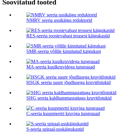
Soovitatud tooted
NMRV seeria ussikäigu reduktorid
RES-seeria roostevabast terasest käigukastid
SMR-seeria võllile kinnitatud käigukast
MA-seeria kuulkruvidega tungrauad
HSGK seeria suure jõudlusega kruvitõstukid
SHG seeria kaldhammasrattaga kruvitõstukid
C-seeria kuupmeetri kruviga tungrauad
S-seeria spiraal-usskäigukastid