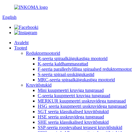
English
Avaleht
Tooted
Reduktormootorid
R-seeria spiraalkäigukastiga mootorid
K-seeria kaldhammasrattad
F-seeria paralleelvõlliga spiraalsed reduktormootor
S-seeria spiraal-usskäigukastid
MRC-seeria spiraalkäigukastiga mootorid
Kruvitõstukid
Mini kuupmeetri kruviga tungrauad
C-seeria kuupmeetri kruviga tungrauad
MERKUR kuupmeetri usskruvidega tungrauad
HSG seeria kuupmeetri usskruvidega tungrauad
SGT seeria klassikalised kruvitõstukid
HSE seeria usskruvidega tungrauad
SHE seeria klassikalised kruvitõstukid
SSP-seeria roostevabast terasest kruvitõstukid