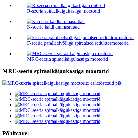
R-seeria spiraalkäigukastiga mootorid
K-seeria kaldhammasrattad
F-seeria paralleelvõlliga spiraalsed reduktormootorid
MRC-seeria spiraalkäigukastiga mootorid
MRC-seeria spiraalkäigukastiga mootorid
Põhiteave: