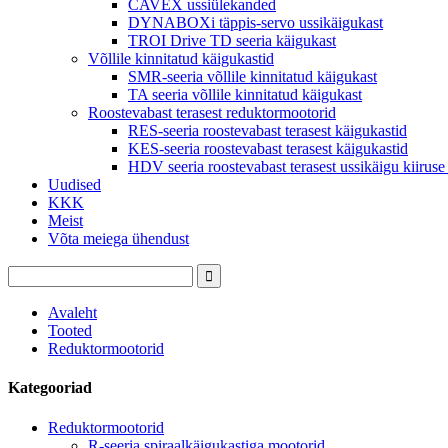
CAVEX ussiülekanded
DYNABOXi täppis-servo ussikäigukast
TROI Drive TD seeria käigukast
Võllile kinnitatud käigukastid
SMR-seeria võllile kinnitatud käigukast
TA seeria võllile kinnitatud käigukast
Roostevabast terasest reduktormootorid
RES-seeria roostevabast terasest käigukastid
KES-seeria roostevabast terasest käigukastid
HDV seeria roostevabast terasest ussikäigu kiiruse
Uudised
KKK
Meist
Võta meiega ühendust
Avaleht
Tooted
Reduktormootorid
Kategooriad
Reduktormootorid
R-seeria spiraalkäigukastiga mootorid